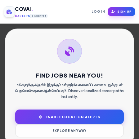
COVAI
.
LOG IN
SIGN UP
CAREERS
SINCE 1995
கோவை மக்களின்
வேலை தேடல்
முனையம்.
FIND JOBS NEAR YOU!
உங்களுக்கு அருகில் இருக்கும் உள்ளூர் வேலைவாய்ப்புகளை உடனுக்குடன்
பெற லொகேஷனை ஆன் செய்யவும். Discover localized career paths
instantly.
ENABLE LOCATION ALERTS
EXPLORE ANYWAY