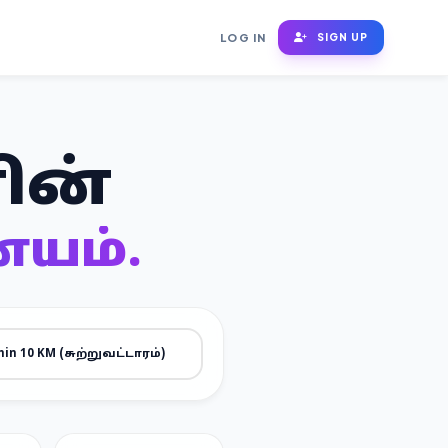
LOG IN
SIGN UP
ின்
யம்.