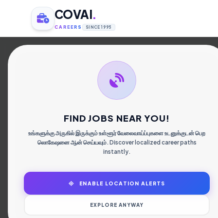
COVAI
.
CAREERS
SINCE 1995
கோ
வேல
FIND JOBS NEAR YOU!
உங்களுக்கு அருகில் இருக்கும் உள்ளூர் வேலைவாய்ப்புகளை உடனுக்குடன் பெற
லொகேஷனை ஆன் செய்யவும். Discover localized career paths
instantly.
ENABLE LOCATION ALERTS
EXPLORE ANYWAY