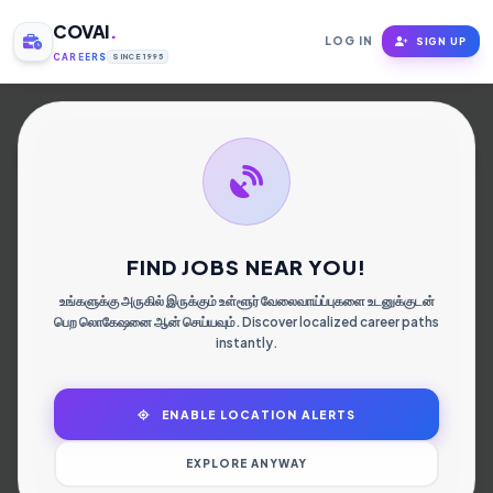
COVAI
.
LOG IN
SIGN UP
CAREERS
SINCE 1995
கோவை மக்களின்
வேலை தேடல்
முனையம்.
FIND JOBS NEAR YOU!
உங்களுக்கு அருகில் இருக்கும் உள்ளூர் வேலைவாய்ப்புகளை உடனுக்குடன்
பெற லொகேஷனை ஆன் செய்யவும். Discover localized career paths
instantly.
ENABLE LOCATION ALERTS
EXPLORE ANYWAY