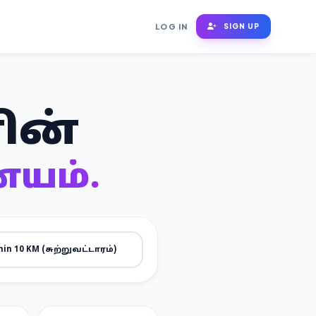
LOG IN
SIGN UP
ின்
யம்.