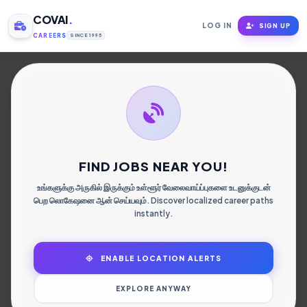
COVAI
.
LOG IN
SIGN UP
CAREERS
SINCE 1995
கோவை மக்களின்
வேலை தேடல்
முனையம்.
FIND JOBS NEAR YOU!
உங்களுக்கு அருகில் இருக்கும் உள்ளூர் வேலைவாய்ப்புகளை உடனுக்குடன்
பெற லொகேஷனை ஆன் செய்யவும். Discover localized career paths
instantly.
ENABLE LOCATION ALERTS
EXPLORE ANYWAY